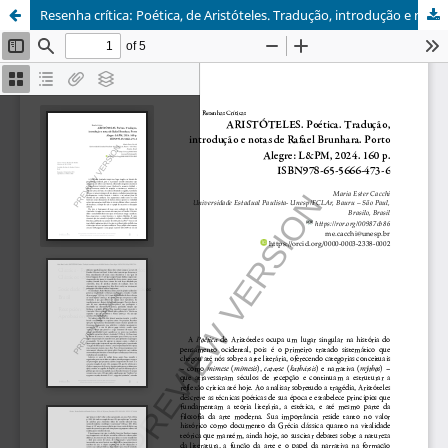
Resenha crítica: Poética, de Aristóteles. Tradução, introdução e notas de Rafael Brunhara. Porto Alegre: L&PM, 2024. 160 p. ISBN978-65-5666-473-6